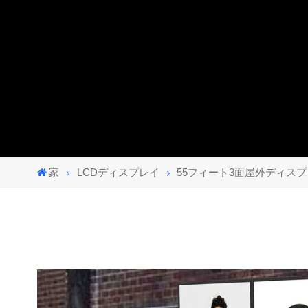
家
LCDディスプレイ
55フィート3面屋外ディス