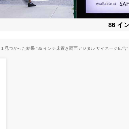
86 
1 見つかった結果 "86 インチ床置き両面デジタル サイネージ広告"