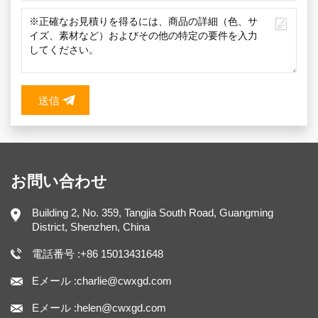
送信
お問い合わせ
Building 2, No. 359, Tangjia South Road, Guangming
District, Shenzhen, China
電話番号 :+86 15013431648
Eメール :charlie@cwxgd.com
Eメール :helen@cwxgd.com