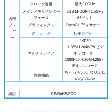
クロック速度
最大2.0GHz
メインメモリインター
2GB LPDDR4 1.5GHz
フェース
64ビット
内部
プレ
グラフィックス
OpenGL ESをサポート
ーヤ
ストレージ
16ギガバイト
ー
4KP60
H.265/H.264/VP9 ビデ
マルチメディア
オ デコーダー
1080P60 H.264/H.265ビ
デオエンコード
Wi-Fi 2.4/5.0GHz
802.11
無線機能
a/b/g/n/ac/ax
認証
CE/RoHS/FCC