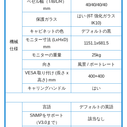
ベゼル幅（T/B/L/R）
40/40/40/40
mm
はい (6T 強化ガラス
保護ガラス
IK10)
キャビネットの色
デフォルトの黒
モニター寸法 (LxHxD)
機械
1151.1x681.5
mm
仕様
モニターの重量
25kg
向き
風景 / ポートレート
VESA 取り付け (長さ x
400×400
高さ) mm
キャリングハンドル
はい
言語
デフォルトの英語
SNMPをサポート
該当なし
（V3.0まで）