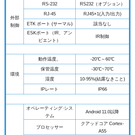
RS-232
RS232（オプション）
RJ-45
RJ45×1(入力/出力)
外部
ETK ポート (サーマル)
該当なし
制御
ESKポート（IR、アン
IR制御
ビエント）
動作温度。
-20
℃
～60
℃
保管温度
-30
℃
~70
℃
環境
湿度
10-95%(結露なきこと)
IPレート
IP66
オペレーティング·シス
Android 11.0以降
テム
クアッドコア Cortex-
プロセッサー
A55